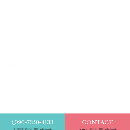
New Article
2025.04.16
ⅡーⅤ（ツーファイブ）とは？
2024.10.22
上行コード進行・下行コード進行で、かんたんオシャレアレンジ
2024.08.29
循環コード進行とは～音楽理論の基礎をマスターしよう～
2024.07.19
カノンコード進行とは～音楽理論の基礎をマスターしよう！～
2024.04.16
ピアノ習い始めにピアノを買うべき？電子キーボードとの違い
090-7350-4133
CONTACT
お電話でのお問い合わせ
メールでのお問い合わせ