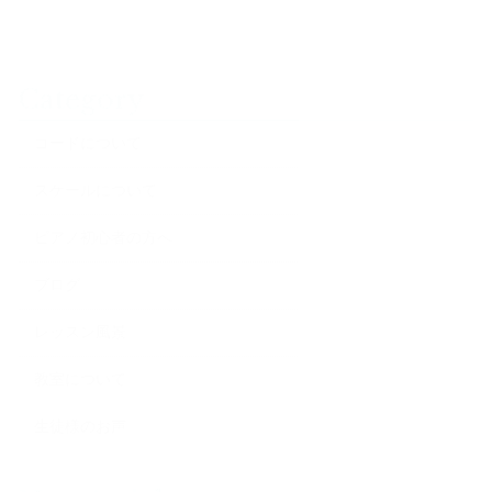
Category
コードについて
スケールについて
ピアノ初心者の方へ
ブログ
レッスン風景
教室について
生徒様のお声