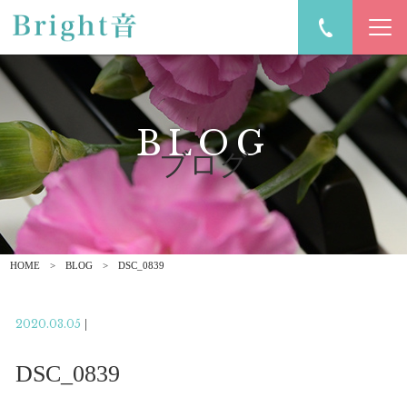
BLOG
ブログ
HOME
BLOG
DSC_0839
2020.03.05
|
DSC_0839