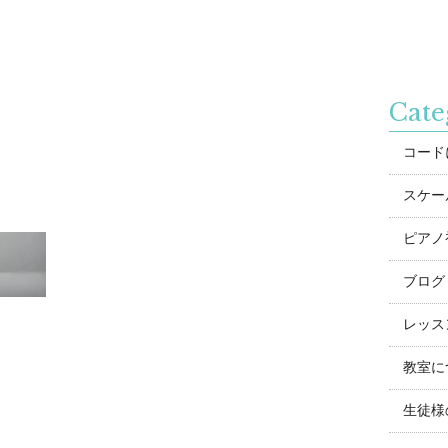
Cate
コード
スケー
ピアノ
ブログ
レッス
教室に
生徒様