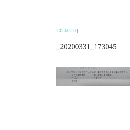
2020.03.31
|
_20200331_173045