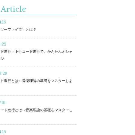
Article
.16
（ツーファイブ）とは？
0.22
ード進行・下行コード進行で、かんたんオシャ
ンジ
8.29
ード進行とは～音楽理論の基礎をマスターしよ
.19
コード進行とは～音楽理論の基礎をマスターし
～
.16