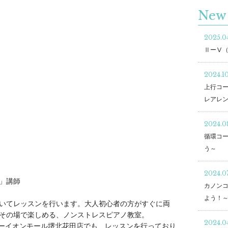
New 
2025.04
ⅡーⅤ
2024.1
上行コ
レアレ
2024.0
循環コ
う～
2024.07
」講師
カノン
よう！
いてレッスンを行います。大人初心者の方がすぐに両
その場で楽しめる、ノンストレスピアノ教室。
2024.04
ンターイオンモール堺北花田店でも、レッスンを行っており