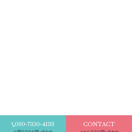
New Article
2025.04.16
ⅡーⅤ（ツーファイブ）とは？
2024.10.22
上行コード進行・下行コード進行で、かんたんオシャレアレンジ
2024.08.29
循環コード進行とは～音楽理論の基礎をマスターしよう～
2024.07.19
カノンコード進行とは～音楽理論の基礎をマスターしよう！～
2024.04.16
ピアノ習い始めにピアノを買うべき？電子キーボードとの違い
090-7350-4133
CONTACT
お電話でのお問い合わせ
メールでのお問い合わせ