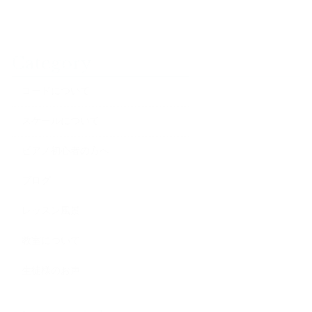
Category
コードについて
スケールについて
ピアノ初心者の方へ
ブログ
レッスン風景
教室について
生徒様のお声