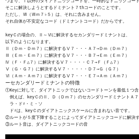
つまり、Ⅰ以外のダイアトニックコードを、一時的なトニックコード
そこに解決しようとするドミナント７thコードのことです。

ただし、Ⅶ（Ⅶｍ７♭５）は、それに含みません。

それ自体が不安定なコード（ドミナントコード）だからです。

keyＣの場合の、Ⅱ～Ⅵに解決するセカンダリードミナントは、

以下のようになります。

Ⅱ（Ｄｍ・Ｄｍ７）に解決するⅤ７・・・Ａ７→Ｄｍ（Ｄｍ７）

Ⅲ（Ｅｍ・Ｅｍ７）に解決するⅤ７・・・Ｂ７→Ｅｍ（Ｅｍ７）

Ⅳ（Ｆ・Ｆ△７）に解決するⅤ７・・・・Ｃ７→Ｆ（Ｆ△７）

Ⅴ（Ｇ・Ｇ７）に解決するⅤ７・・・・・Ｄ７→Ｇ（Ｇ７）

ーセカンダリードミナントの特徴
①Keyに対して、ダイアトニックではないコードトーンを最低１つ含
　例えば、keyＣのⅡ、Ｄ（Ｄｍ７）のセカンダリードミナントＡ７
　ラ・ド♯・ミ・ソ

　ド♯は、keyＣのダイアトニックスケールに含まれない音です。

②ルートが５度下降することによってダイアトニックコードに解決す
③ルート音は、ダイアトニックコードの音
