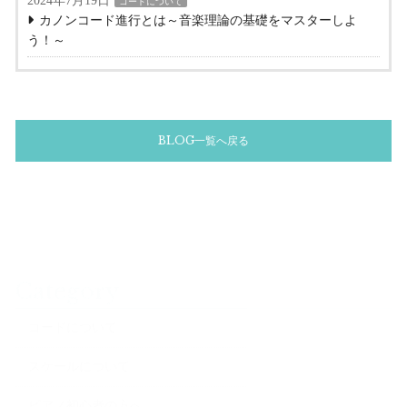
2024年7月19日
コードについて
カノンコード進行とは～音楽理論の基礎をマスターしよ
う！～
BLOG一覧へ戻る
Category
コードについて
スケールについて
ピアノ初心者の方へ