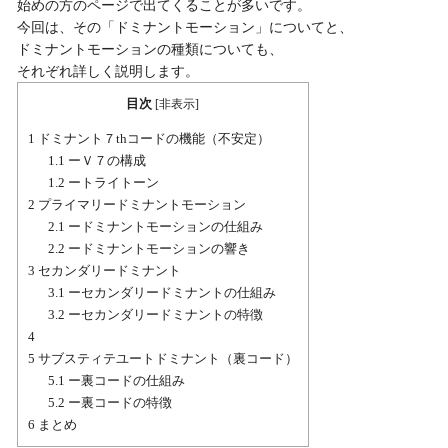
始めの方のページで出てくることが多いです。

今回は、その「ドミナントモーション」についてと、

ドミナントモーションの種類についても、

それぞれ詳しく説明します。
目次
[
非表示
]
1
ドミナント７thコードの機能（不安定）
1.1
ーＶ７の構成
1.2
ートライトーン
2
プライマリードミナントモーション
2.1
ードミナントモーションの仕組み
2.2
ードミナントモーションの響き
3
セカンダリードミナント
3.1
ーセカンダリードミナントの仕組み
3.2
ーセカンダリードミナントの特徴
4
5
サブスティテユートドミナント（裏コード）
5.1
ー裏コードの仕組み
5.2
ー裏コードの特徴
6
まとめ