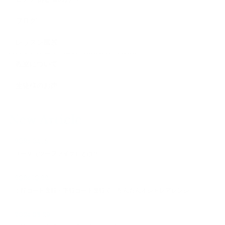
ブログ
レッスン風景
教室について
生徒様のお声
New Article
2025.04.16
ⅡーⅤ（ツーファイブ）とは？
2024.10.22
上行コード進行・下行コード進行で、かんたんオシャレアレンジ
2024.08.29