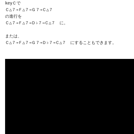
keyＣで

Ｃ△７→Ｆ△７→Ｇ７→Ｃ△７

の進行を

Ｃ△７→Ｆ△７→Ｄ♭７→Ｃ△７　に。

または、

Ｃ△７→Ｆ△７→Ｇ７→Ｄ♭７→Ｃ△７　にすることもできます。
