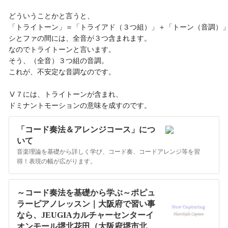
どういうことかと言うと、

「トライトーン」＝「トライアド（３つ組）」＋「トーン（音調）」
シとファの間には、全音が３つ含まれます。

なのでトライトーンと言います。

そう、（全音）３つ組の音調。

これが、不安定な音調なのです。

Ⅴ７には、トライトーンが含まれ、

ドミナントモーションの意味を成すのです。
「コード奏法＆アレンジコース」につ
いて
音楽理論を基礎から詳しく学び、コード奏、コードアレンジ等を習
得！表現の幅が広がります。
～コード奏法を基礎から学ぶ～ポピュ
ラーピアノレッスン｜大阪府で習い事
なら、JEUGIAカルチャーセンターイ
オンモール堺北花田（大阪府堺市北